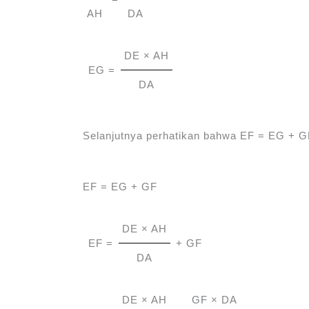
AH
DA
DE × AH
EG =
DA
Selanjutnya perhatikan bahwa EF = EG + G
EF = EG + GF
DE × AH
EF =
+ GF
DA
DE × AH
GF × DA