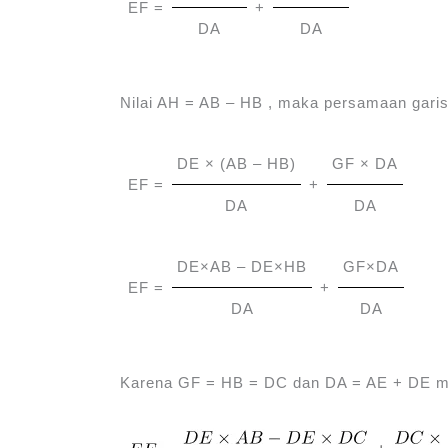
EF =
+
DA
DA
Nilai AH = AB ‒ HB , maka persamaan garis 
DE × (AB – HB)
GF × DA
EF =
+
DA
DA
DE×AB – DE×HB
GF×DA
EF =
+
DA
DA
Karena GF = HB = DC dan DA = AE + DE ma