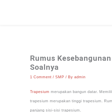
Skip
to
content
Rumus Kesebangunan 
Soalnya
1 Comment
/
SMP
/ By
admin
Trapesium
merupakan bangun datar. Memiliki
trapesium merupakan tinggi trapesium. Ru
panjang sisi-sisi trapesium.