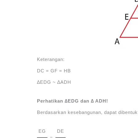
Keterangan:
DC = GF = HB
∆EDG ~ ∆ADH
Perhatikan ∆EDG dan ∆ ADH!
Berdasarkan kesebangunan, dapat dibentuk
EG
DE
=