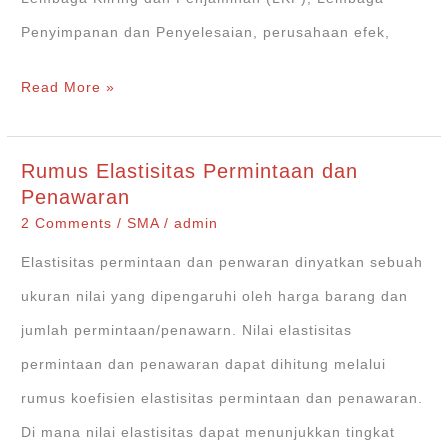
Penyimpanan dan Penyelesaian, perusahaan efek,
Inilah
Read More »
5
Pemain
Rumus Elastisitas Permintaan dan
Utama
Penawaran
Pelaku
2 Comments
/
SMA
/
admin
Pasar
Elastisitas permintaan dan penwaran dinyatkan sebuah
Modal
ukuran nilai yang dipengaruhi oleh harga barang dan
jumlah permintaan/penawarn. Nilai elastisitas
permintaan dan penawaran dapat dihitung melalui
rumus koefisien elastisitas permintaan dan penawaran.
Di mana nilai elastisitas dapat menunjukkan tingkat