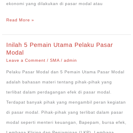
ekonomi yang dilakukan di pasar modal atau
5
Read More »
Jenis
Instrumen
Inilah 5 Pemain Utama Pelaku Pasar
Pasar
Modal
Modal
Leave a Comment
/
SMA
/
admin
Pelaku Pasar Modal dan 5 Pemain Utama Pasar Modal
adalah bahasan materi tentang pihak-pihak yang
terlibat dalam perdagangan efek di pasar modal.
Terdapat banyak pihak yang mengambil peran kegiatan
di pasar modal. Pihak-pihak yang terlibat dalam pasar
modal seperti menteri keuangan, Bapepam, bursa efek,
Lembaga Kliring dan Penjaminan (LKP), Lembaga