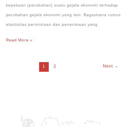
kepekaan (perubahan) suatu gejala ekonomi terhadap
perubahan gejala ekonomi yang lain. Bagaimana rumus
elastisitas permintaan dan penerimaan yang
Rumus
Read More »
Elastisitas
Permintaan
Next
→
1
2
dan
Penawaran