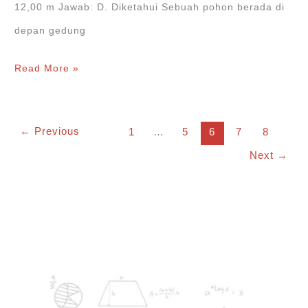
12,00 m Jawab: D. Diketahui Sebuah pohon berada di
depan gedung
Sebuah
Read More »
pohon
berada
←
Previous
1
…
5
6
7
8
di
Next
→
depan
gedung
mempunyai
tinggi
8
m…