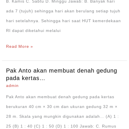
B. Kamis C. Sabtu D. Minggu Jawab: B. Banyak hari
ada 7 (tujuh) sehingga hari akan berulang setiap tujuh
hari setelahnya. Sehingga hari saat HUT kemerdekaan
RI dapat diketahui melalui
Apabila
Read More »
Hari
Pendidikan
Pak Anto akan membuat denah gedung
Nasional
pada kertas…
pada
admin
tanggal
Pak Anto akan membuat denah gedung pada kertas
2
berukuran 40 cm × 30 cm dan ukuran gedung 32 m ×
Mei
28 m. Skala yang mungkin digunakan adalah… (A) 1 :
adalah…
25 (B) 1 : 40 (C) 1 : 50 (D) 1 : 100 Jawab: C. Rumus