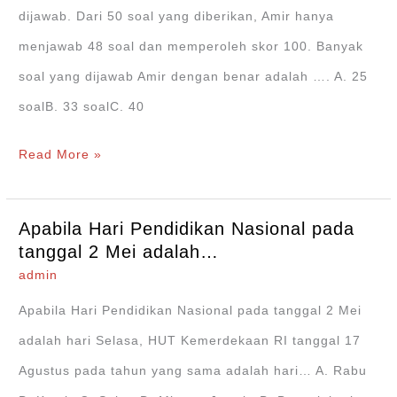
dijawab. Dari 50 soal yang diberikan, Amir hanya
menjawab 48 soal dan memperoleh skor 100. Banyak
soal yang dijawab Amir dengan benar adalah …. A. 25
soalB. 33 soalC. 40
Banyak
Read More »
soal
yang
Apabila Hari Pendidikan Nasional pada
dijawab
tanggal 2 Mei adalah…
Amir
admin
dengan
Apabila Hari Pendidikan Nasional pada tanggal 2 Mei
benar
adalah hari Selasa, HUT Kemerdekaan RI tanggal 17
adalah…
Agustus pada tahun yang sama adalah hari… A. Rabu