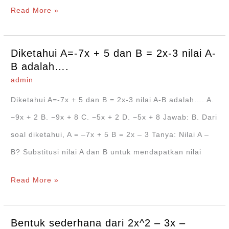
Himpunan
Read More »
penyelesaian
dari
Diketahui A=-7x + 5 dan B = 2x-3 nilai A-
3x+3
B adalah….
<
admin
21
Diketahui A=-7x + 5 dan B = 2x-3 nilai A-B adalah…. A.
+
−9x + 2 B. −9x + 8 C. −5x + 2 D. −5x + 8 Jawab: B. Dari
5x
soal diketahui, A = ‒7x + 5 B = 2x ‒ 3 Tanya: Nilai A ‒
…
B? Substitusi nilai A dan B untuk mendapatkan nilai
Diketahui
Read More »
A=-7x
+
Bentuk sederhana dari 2x^2 – 3x –