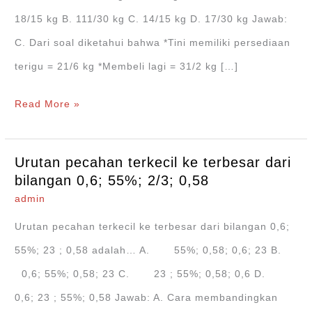
18/15 kg B. 111/30 kg C. 14/15 kg D. 17/30 kg Jawab:
C. Dari soal diketahui bahwa *Tini memiliki persediaan
terigu = 21/6 kg *Membeli lagi = 31/2 kg […]
Tini
Read More »
memiliki
persediaan
Urutan pecahan terkecil ke terbesar dari
terigu
bilangan 0,6; 55%; 2/3; 0,58
21/6
admin
kg,
Urutan pecahan terkecil ke terbesar dari bilangan 0,6;
kemudian
55%; 23 ; 0,58 adalah… A. 55%; 0,58; 0,6; 23 B.
ia
0,6; 55%; 0,58; 23 C. 23 ; 55%; 0,58; 0,6 D.
membeli
0,6; 23 ; 55%; 0,58 Jawab: A. Cara membandingkan