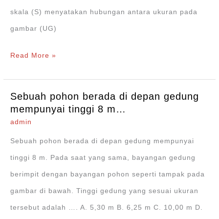
skala (S) menyatakan hubungan antara ukuran pada
gambar (UG)
Pak
Read More »
Anto
akan
Sebuah pohon berada di depan gedung
membuat
mempunyai tinggi 8 m…
denah
admin
gedung
Sebuah pohon berada di depan gedung mempunyai
pada
tinggi 8 m. Pada saat yang sama, bayangan gedung
kertas…
berimpit dengan bayangan pohon seperti tampak pada
gambar di bawah. Tinggi gedung yang sesuai ukuran
tersebut adalah …. A. 5,30 m B. 6,25 m C. 10,00 m D.