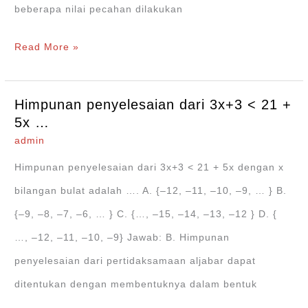
…
beberapa nilai pecahan dilakukan
Urutan
Read More »
pecahan
terkecil
Himpunan penyelesaian dari 3x+3 < 21 +
ke
5x …
terbesar
admin
dari
Himpunan penyelesaian dari 3x+3 < 21 + 5x dengan x
bilangan
bilangan bulat adalah …. A. {‒12, ‒11, ‒10, ‒9, … } B.
0,6;
{‒9, ‒8, ‒7, ‒6, … } C. {…, ‒15, ‒14, ‒13, ‒12 } D. {
55%; 2/3;
…, ‒12, ‒11, ‒10, ‒9} Jawab: B. Himpunan
0,58
penyelesaian dari pertidaksamaan aljabar dapat
ditentukan dengan membentuknya dalam bentuk