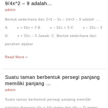
5
9/4x^2 – 9 adalah…
dan
admin
B
Bentuk sederhana dari 2×2 ‒ 3x ‒ 14×2 ‒ 9 adalah ….
=
A. x + 32x + 3 B. x ‒ 32x + 3 C. x ‒ 32x ‒ 3
2x-
D. x + 32x ‒ 3 Jawab: C. Bentuk sederhana dari
3
pecahan aljabar
nilai
Bentuk
Read More »
A-
sederhana
B
dari 2x^2
adalah….
Suatu taman berbentuk persegi panjang
–
memiliki panjang …
3x
admin
–
Suatu taman berbentuk persegi panjang memiliki
9/4x^2
panjang diagonal (4x + 10) meter dan (6x – 2) meter.