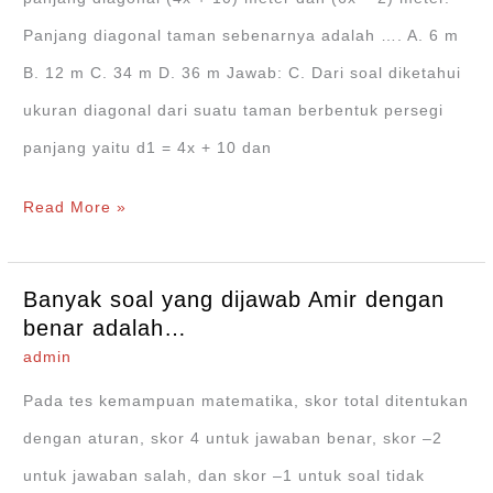
–
Panjang diagonal taman sebenarnya adalah …. A. 6 m
9 adalah…
B. 12 m C. 34 m D. 36 m Jawab: C. Dari soal diketahui
ukuran diagonal dari suatu taman berbentuk persegi
panjang yaitu d1 = 4x + 10 dan
Suatu
Read More »
taman
berbentuk
Banyak soal yang dijawab Amir dengan
persegi
benar adalah…
panjang
admin
memiliki
Pada tes kemampuan matematika, skor total ditentukan
panjang
dengan aturan, skor 4 untuk jawaban benar, skor –2
…
untuk jawaban salah, dan skor –1 untuk soal tidak