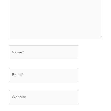
Name*
Email*
Website