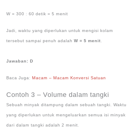
W = 300 : 60 detik = 5 menit
Jadi, waktu yang diperlukan untuk mengisi kolam
tersebut sampai penuh adalah
W = 5 menit
.
Jawaban: D
Baca Juga:
Macam – Macam Konversi Satuan
Contoh 3 – Volume dalam tangki
Sebuah minyak ditampung dalam sebuah tangki. Waktu
yang diperlukan untuk mengeluarkan semua isi minyak
dari dalam tangki adalah 2 menit.