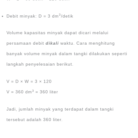
3
Debit minyak: D = 3 dm
/detik
Volume kapasitas minyak dapat dicari melalui
persamaan debit
dikali
waktu. Cara menghitung
banyak volume minyak dalam tangki dilakukan seperti
langkah penyelesaian berikut.
V = D × W = 3 × 120
3
V = 360 dm
= 360 liter
Jadi, jumlah minyak yang terdapat dalam tangki
tersebut adalah 360 liter.