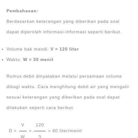
Pembahasan:
Berdasarkan keterangan yang diberikan pada soal
dapat diperoleh informasi-informasi seperti berikut.
Volume bak mandi:
V = 120 liter
Waktu:
W = 30 menit
Rumus debit dinyatakan melalui persamaan volume
dibagi waktu. Cara menghitung debit air yang mengalir
sesuai keterangan yang diberikan pada soal dapat
dilakukan seperti cara berikut.
V
120
D =
=
= 40 liter/menit
W
3