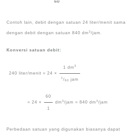
60
Contoh lain, debit dengan satuan 24 liter/menit sama
3
dengan debit dengan satuan 840 dm
/jam.
Konversi satuan debit:
3
1 dm
240 liter/menit = 24 ×
1
/
jam
60
60
3
3
= 24 ×
dm
/jam = 840 dm
/jam
1
Perbedaan satuan yang digunakan biasanya dapat