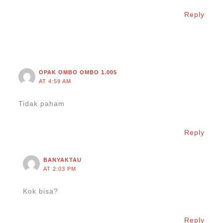
Reply
OPAK OMBO OMBO 1.005
AT 4:59 AM
Tidak paham
Reply
BANYAKTAU
AT 2:03 PM
Kok bisa?
Reply