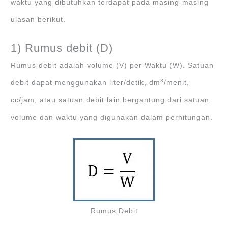
waktu yang dibutuhkan terdapat pada masing-masing
ulasan berikut.
1) Rumus debit (D)
Rumus debit adalah volume (V) per Waktu (W). Satuan
3
debit dapat menggunakan liter/detik, dm
/menit,
cc/jam, atau satuan debit lain bergantung dari satuan
volume dan waktu yang digunakan dalam perhitungan.
Rumus Debit