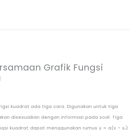
rsamaan Grafik Fungsi
a
si kuadrat ada tiga cara. Digunakan untuk tiga
kan disesuaikan dengan informasi pada soal. Tiga
ngsi kuadrat dapat menggunakan rumus y = a(x – x
)
1