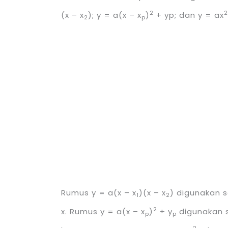
2
(x – x
); y = a(x – x
)
+ yp; dan y = ax
2
p
Rumus y = a(x – x
)(x – x
) digunakan s
1
2
2
x. Rumus y = a(x – x
)
+ y
digunakan sa
p
p