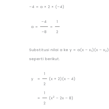
–4 = a × 2 × (–4)
–4
1
a =
=
–8
2
Substitusi nilai a ke y = a(x – x
)(x – x
1
2
seperti berikut.
1
y
=
(x + 2)(x – 4)
2
1
2
=
(x
– 2x – 8)
2