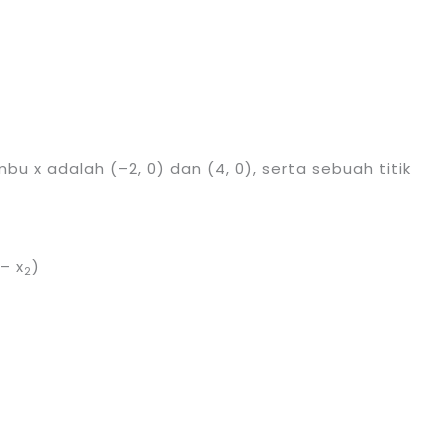
u x adalah (–2, 0) dan (4, 0), serta sebuah titik
 – x
)
2