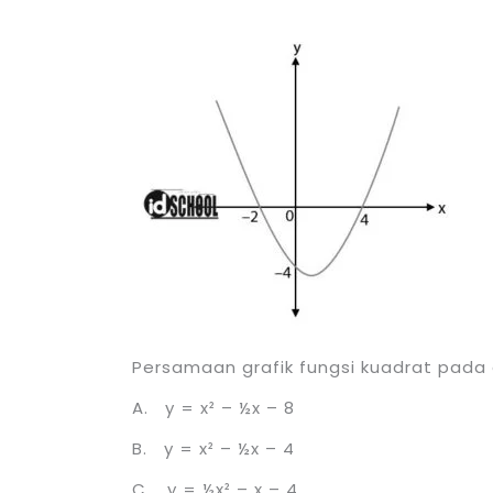
Persamaan grafik fungsi kuadrat pada 
A. y = x² – ½x – 8
B. y = x² – ½x – 4
C. y = ½x² – x – 4