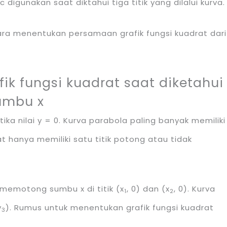
c digunakan saat diktahui tiga titik yang dilalui kurva.
ra menentukan persamaan grafik fungsi kuadrat dari
ik fungsi kuadrat saat diketahui
sumbu x
ika nilai y = 0. Kurva parabola paling banyak memiliki
 hanya memiliki satu titik potong atau tidak
 memotong sumbu x di titik (x
, 0) dan (x
, 0). Kurva
1
2
y
). Rumus untuk menentukan grafik fungsi kuadrat
3