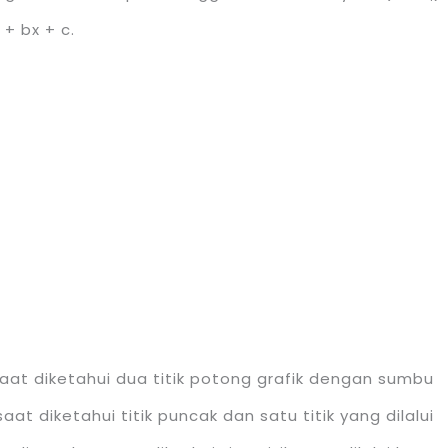
2
+ bx + c.
aat diketahui dua titik potong grafik dengan sumbu
at diketahui titik puncak dan satu titik yang dilalui