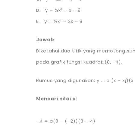
D. y = ½x² – x – 8
E. y = ½x² – 2x – 8
Jawab:
Diketahui dua titik yang memotong sumb
pada grafik fungsi kuadrat (0, -4).
Rumus yang digunakan: y = a (x – x
)(x
1
Mencari nilai a:
–4 = a(0 – (–2))(0 – 4)