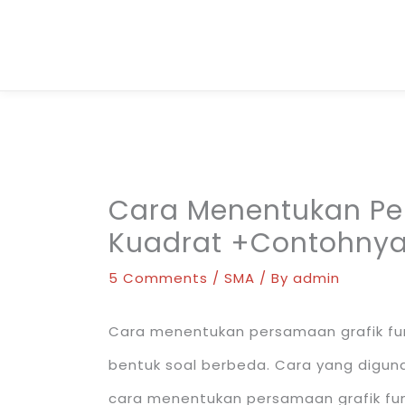
Skip
to
content
Cara Menentukan Pe
Kuadrat +Contohny
5 Comments
/
SMA
/ By
admin
Cara menentukan persamaan grafik fung
bentuk soal berbeda. Cara yang diguna
cara menentukan persamaan grafik fu