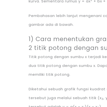
2
kurva. Sementara rumus y = ax
+ bx + 
Pembahasan lebih lanjut mengenani ca
gambar ada di bawah.
1) Cara menentukan graf
2 titik potong dengan 
Titik potong dengan sumbu x terjadi ket
dua titik potong dengan sumbu x. Dapat
memiliki titik potong.
Diketahui sebuah grafik fungsi kuadrat
tersebut juga melalui sebuah titik (x
, 
3
tersebut adalah y = a(x – x
)(x – x
).