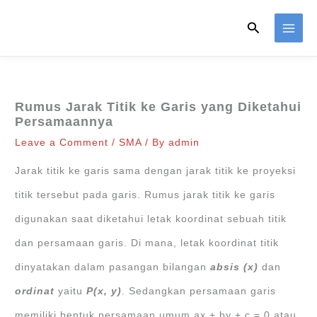
Skip
Search
to
content
Rumus Jarak Titik ke Garis yang Diketahui
Persamaannya
Leave a Comment
/
SMA
/ By
admin
Jarak titik ke garis sama dengan jarak titik ke proyeksi
titik tersebut pada garis. Rumus jarak titik ke garis
digunakan saat diketahui letak koordinat sebuah titik
dan persamaan garis. Di mana, letak koordinat titik
dinyatakan dalam pasangan bilangan
absis (x)
dan
ordinat
yaitu
P(x, y)
. Sedangkan persamaan garis
memiliki bentuk persamaan umum ax + by + c = 0 atau