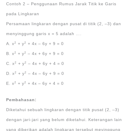
Contoh 2 – Penggunaan Rumus Jarak Titik ke Garis
pada Lingkaran
Persamaan lingkaran dengan pusat di titik (2, ‒3) dan
menyinggung garis x = 5 adalah ….
2
2
A. x
+ y
+ 4x ‒ 6y + 9 = 0
2
2
B. x
+ y
‒ 4x + 6y + 9 = 0
2
2
C. x
+ y
‒ 4x + 6y + 4 = 0
2
2
D. x
+ y
‒ 4x ‒ 6y + 9 = 0
2
2
E. x
+ y
+ 4x ‒ 6y + 4 = 0
Pembahasan:
Diketahui sebuah lingkaran dengan titik pusat (2, ‒3)
dengan jari-jari yang belum diketahui. Keterangan lain
yang diberikan adalah lingkaran tersebut meyinggung