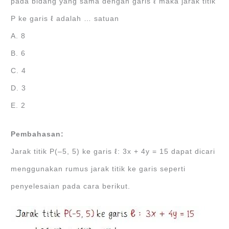
pada bidang yang sama dengan garis ℓ maka jarak titik
P ke garis ℓ adalah … satuan
A. 8
B. 6
C. 4
D. 3
E. 2
Pembahasan:
Jarak titik P(‒5, 5) ke garis ℓ: 3x + 4y = 15 dapat dicari
menggunakan rumus jarak titik ke garis seperti
penyelesaian pada cara berikut.