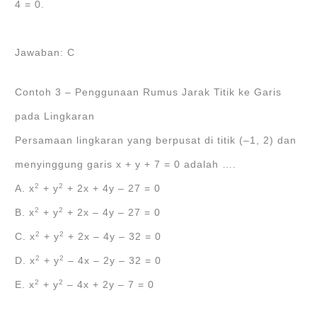
4 = 0.
Jawaban: C
Contoh 3 – Penggunaan Rumus Jarak Titik ke Garis
pada Lingkaran
Persamaan lingkaran yang berpusat di titik (‒1, 2) dan
menyinggung garis x + y + 7 = 0 adalah ….
2
2
A. x
+ y
+ 2x + 4y ‒ 27 = 0
2
2
B. x
+ y
+ 2x ‒ 4y ‒ 27 = 0
2
2
C. x
+ y
+ 2x ‒ 4y ‒ 32 = 0
2
2
D. x
+ y
‒ 4x ‒ 2y ‒ 32 = 0
2
2
E. x
+ y
‒ 4x + 2y ‒ 7 = 0