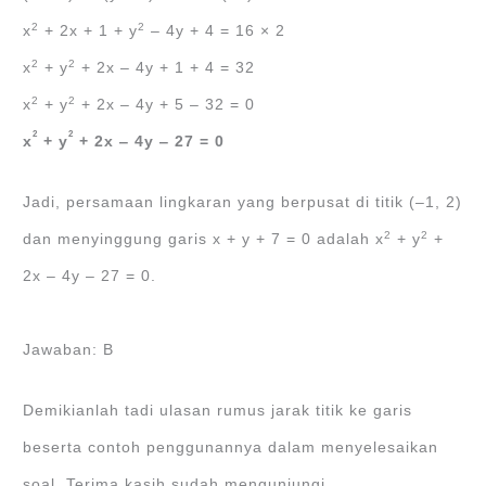
2
2
x
+ 2x + 1 + y
‒ 4y + 4 = 16 × 2
2
2
x
+ y
+ 2x ‒ 4y + 1 + 4 = 32
2
2
x
+ y
+ 2x ‒ 4y + 5 ‒ 32 = 0
2
2
x
+
y
+ 2x
‒ 4y ‒
27 = 0
Jadi, persamaan lingkaran yang berpusat di titik (‒1, 2)
2
2
dan menyinggung garis x + y + 7 = 0 adalah x
+ y
+
2x ‒ 4y ‒ 27 = 0.
Jawaban: B
Demikianlah tadi ulasan rumus jarak titik ke garis
beserta contoh penggunannya dalam menyelesaikan
soal. Terima kasih sudah mengunjungi