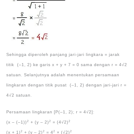
Sehingga diperoleh panjang jari-jari lingkara = jarak
titik (‒1, 2) ke garis x + y + 7 = 0 sama dengan r = 4√2
satuan. Selanjutnya adalah menentukan persamaan
lingkaran dengan titik pusat (‒1, 2) dengan jari-jari r =
4√2 satuan.
Persamaan lingkaran [P(‒1, 2); r = 4√2]:
2
2
2
(x ‒ (‒1))
+ (y ‒ 2)
= (4√2)
2
2
2
2
(x + 1)
+ (y ‒ 2)
= 4
× (√2)