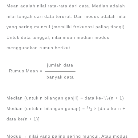
Mean adalah nilai rata-rata dari data. Median adalah
nilai tengah dari data terurut. Dan modus adalah nilai
yang sering muncul (memiliki frekuensi paling tinggi).
Untuk data tunggal, nilai mean median modus
menggunakan rumus berikut.
jumlah data
Rumus Mean =
banyak data
1
Median (untuk n bilangan ganjil) = data ke-
/
(n + 1)
2
1
Median (untuk n bilangan genap) =
/
× [data ke-n +
2
data ke(n + 1)]
Modus → nilai yang paling sering muncul. Atau modus