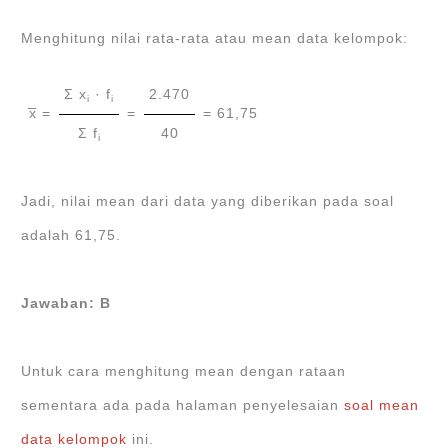
Menghitung nilai rata-rata atau mean data kelompok:
Ʃ x
· f
2.470
i
i
x̅ =
=
= 61,75
Ʃ f
40
i
Jadi, nilai mean dari data yang diberikan pada soal
adalah 61,75.
Jawaban: B
Untuk cara menghitung mean dengan rataan
sementara ada pada halaman penyelesaian
soal mean
data kelompok
ini.