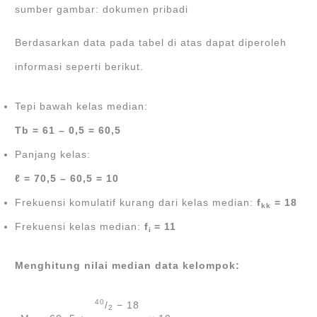
sumber gambar: dokumen pribadi
Berdasarkan data pada tabel di atas dapat diperoleh
informasi seperti berikut.
Tepi bawah kelas median:
Tb = 61 – 0,5 = 60,5
Panjang kelas:
ℓ = 70,5
–
60,5 = 10
Frekuensi komulatif kurang dari kelas median:
f
= 18
kk
Frekuensi kelas median:
f
= 11
i
Menghitung nilai median data kelompok:
40
/
− 18
2