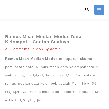
Skip
Search
to
content
Rumus Mean Median Modus Data
Kelompok +Contoh Soalnya
32 Comments
/
SMA
/ By
admin
Rumus Mean Median Modus
merupakan ukuran
pemusatan data. Rumus mean data kelompok terdiri
yaitu x̄ = x̄
+ Ʃd
·f
/Ʃf
dan x̄ = Ʃx
·f
/Ʃf
. Sementara
s
i
i
i
i
i
i
rumus median data kelompok adalah Md = Tb + [(½n-
fkk)/f
]×l. Dan rumus modus data kelompok adalah Mo
i
= Tb + [d
/(d
+d
)]×l.
1
1
2