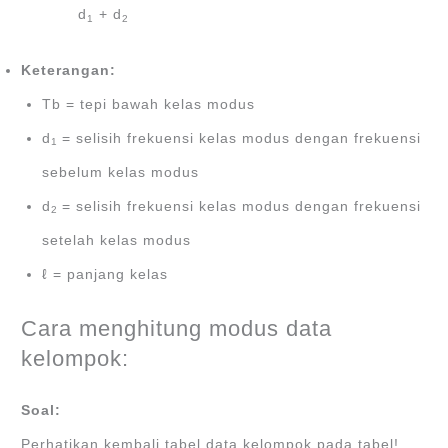
d
+ d
1
2
Keterangan:
Tb = tepi bawah kelas modus
d
= selisih frekuensi kelas modus dengan frekuensi
1
sebelum kelas modus
d
= selisih frekuensi kelas modus dengan frekuensi
2
setelah kelas modus
ℓ = panjang kelas
Cara menghitung modus data
kelompok:
Soal:
Perhatikan kembali tabel data kelompok pada tabel!