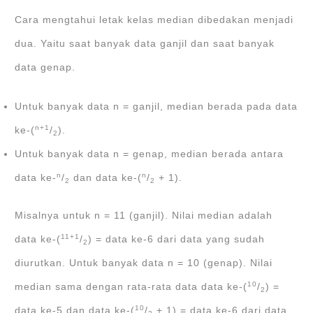
Cara mengtahui letak kelas median dibedakan menjadi
dua. Yaitu saat banyak data ganjil dan saat banyak
data genap.
Untuk banyak data n = ganjil, median berada pada data
n+1
ke-(
/
).
2
Untuk banyak data n = genap, median berada antara
n
n
data ke-
/
dan data ke-(
/
+ 1).
2
2
Misalnya untuk n = 11 (ganjil). Nilai median adalah
11+1
data ke-(
/
) = data ke-6 dari data yang sudah
2
diurutkan. Untuk banyak data n = 10 (genap). Nilai
10
median sama dengan rata-rata data data ke-(
/
) =
2
10
data ke-5 dan data ke-(
/
+ 1) = data ke-6 dari data