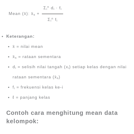
n
Ʃ
d
· f
i
i
i
Mean (x̄): x̄
+
s
n
Ʃ
f
i
i
Keterangan:
x̄ = nilai mean
x̄
= rataan sementara
s
d
= selisih nilai tangah (x
) setiap kelas dengan nilai
i
i
rataan sementara (x̄
)
s
f
= frekuensi kelas ke-i
i
ℓ = panjang kelas
Contoh cara menghitung mean data
kelompok: