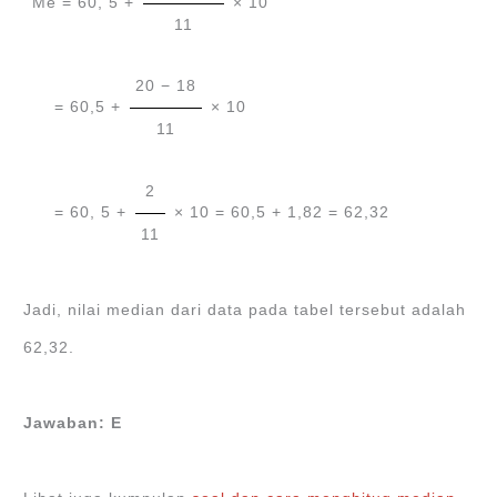
Me = 60, 5 +
× 10
11
20 − 18
= 60,5 +
× 10
11
2
= 60, 5 +
× 10 = 60,5 + 1,82 = 62,32
11
Jadi, nilai median dari data pada tabel tersebut adalah
62,32.
Jawaban: E