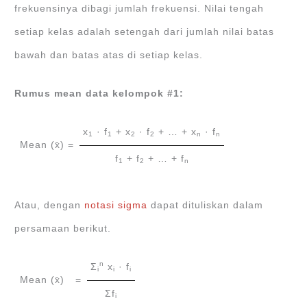
frekuensinya dibagi jumlah frekuensi. Nilai tengah
setiap kelas adalah setengah dari jumlah nilai batas
bawah dan batas atas di setiap kelas.
Rumus mean data kelompok #1:
x
· f
+ x
· f
+ … + x
· f
1
1
2
2
n
n
Mean (x̄) =
f
+ f
+ … + f
1
2
n
Atau, dengan
notasi sigma
dapat dituliskan dalam
persamaan berikut.
n
Ʃ
x
· f
i
i
i
Mean (x̄)
=
Ʃf
i