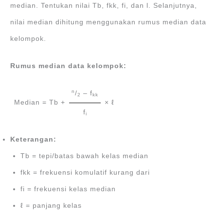
median. Tentukan nilai Tb, fkk, fi, dan l. Selanjutnya,
nilai median dihitung menggunakan rumus median data
kelompok.
Rumus median data kelompok:
n
/
– f
2
kk
Median = Tb +
× ℓ
f
i
Keterangan:
Tb = tepi/batas bawah kelas median
fkk = frekuensi komulatif kurang dari
fi = frekuensi kelas median
ℓ = panjang kelas