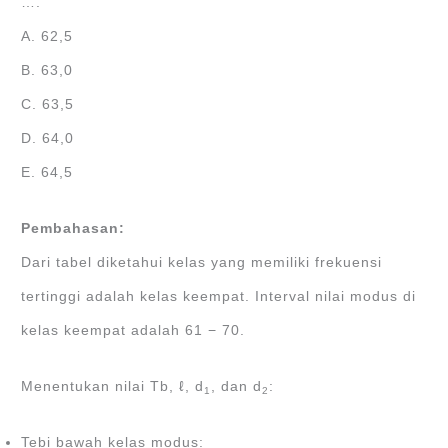
….
A. 62,5
B. 63,0
C. 63,5
D. 64,0
E. 64,5
Pembahasan:
Dari tabel diketahui kelas yang memiliki frekuensi
tertinggi adalah kelas keempat. Interval nilai modus di
kelas keempat adalah 61 − 70.
Menentukan nilai Tb, ℓ, d
, dan d
:
1
2
Tebi bawah kelas modus: